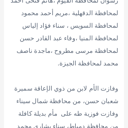
ن لمحافظة الفيوم ،هانم فتحى أحمد
فظة الدقهلية ،مريم أحمد محمود
فظة السويس ، سناء فؤاد إلياس
فظة المنيا ،وفاء عبد القادر حسن
افظة مرسى مطروح ،ماجدة ناصف
 لمحافظة الجيزة.
ت الأم لابن من ذوي الإعاقة سميرة
ان حسن، من محافظة شمال سيناء
ت فوزية طه على مأم بديلة كافلة
حافظة دمياط، سناء بشارى محمد