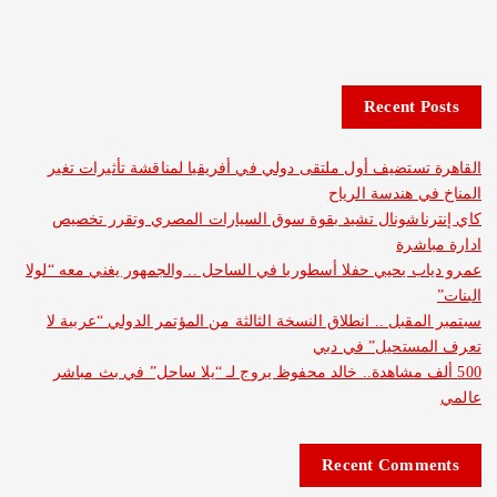
Recent 
ستضيف أول ملتقى دولي في أفريقيا لمناقشة تأثيرات تغير
 هندسة الرياح
ناشونال تشيد بقوة سوق السيارات المصري وتقرر تخصيص
شرة
 يحيي حفلا أسطوريا في الساحل .. والجمهور يغني معه “لولا
قبل .. انطلاق النسخة الثالثة من المؤتمر الدولي “عربية لا
ستحيل” في دبي
ف مشاهدة.. خالد محفوظ يروج لـ “يلا ساحل” في بث مباشر
Recent Com