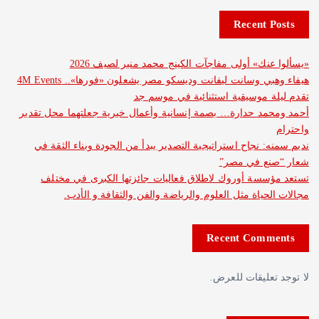
Recent 
نك» أولى مفاجآت الكينج محمد منير لصيف 2026
هيفاء وهبي وسانت ليفانت وديسكو مصر يشعلون «فورها».. 4M Events
 موسيقية استثنائية في موسم جد
د حدارة… بصمة إنسانية وأعمال خيرية جعلتهما محل تقدير
: نجاح استراتيجية التصدير يبدأ من الجودة وبناء الثقة في
ع في مصر”
سة أوروك لاطلاق فعاليات جائزتها الكبرى في مختلف
حياة مثل العلوم والرياضة والفن والثقافة و الأدب.
Recent Com
عليقات للعرض.