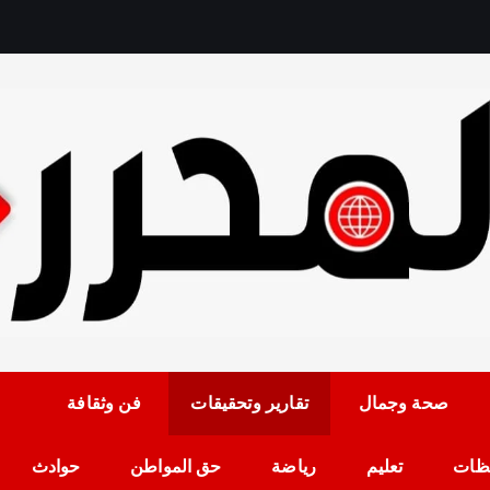
رمضان حلمي رئيس التح
صحة وجمال
تقارير وتحقيقات
فن وثقافة
ظات
تعليم
رياضة
حق المواطن
حوادث