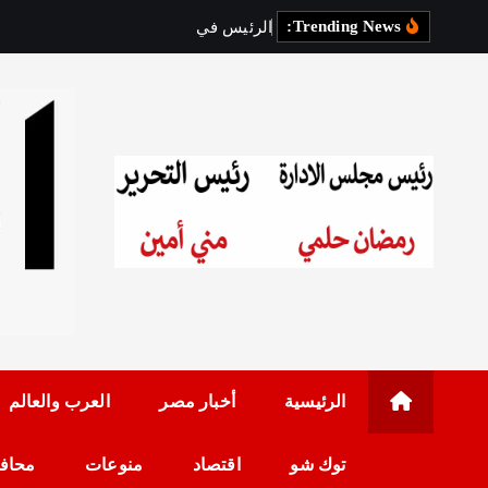
Trending News:
ا
ل
ر
ئ
ي
س
ف
ي
ز
ي
ا
ر
ة
ر
س
م
رئيس مجلس الإدارة: 
الرئيسية
أخبار مصر
العرب والعالم
توك شو
اقتصاد
منوعات
محاف