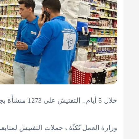
خلال 5 أيام.. التفتيش على 1273 منشأة بجميع المحافظات
وزارة العمل تُكثّف حملات التفتيش لمتابعة