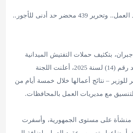
منح مهلة لـ727 منشأة لتوفيق أوضاع عقود العمل.. وتحرير 439 محضر حد أدنى للأجور..
جبران، بتكثيف حملات التفتيش الميدانية
لمتابعة الالتزام بأحكام قانون العمل الجديد رقم (14) لسنة 2025، أعلنت اللجنة
للوزير – نتائج أعمالها خلال خمسة أيام من
لتنسيق مع مديريات العمل بالمحافظات.
أوضحت اللجنة أنه تم التفتيش على 1273 منشأة على مستوى الجمهورية، وأسفرت
ة لـ 727 منشأة لتوفيق أوضاعها وتصويب عقود العمل، إضافة إلى