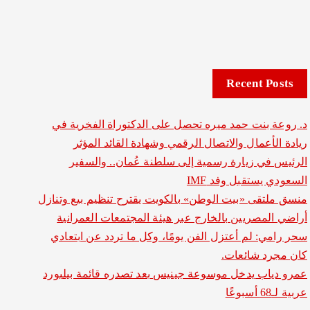
Recent Posts
د. روعة بنت حمد ميره تحصل على الدكتوراة الفخرية في
ريادة الأعمال والاتصال الرقمي وشهادة القائد المؤثر
الرئيس في زيارة رسمية إلى سلطنة عُمان.. والسفير
السعودي يستقبل وفد IMF
منسق ملتقى «بيت الوطن» بالكويت يقترح تنظيم بيع وتنازل
أراضي المصريين بالخارج عبر هيئة المجتمعات العمرانية
سحر رامي: لم أعتزل الفن يومًا، وكل ما تردد عن ابتعادي
كان مجرد شائعات.
عمرو دياب يدخل موسوعة جينيس بعد تصدره قائمة بيلبورد
عربية لـ68 أسبوعًا