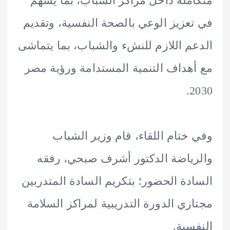
ملة داخل مراكز الشباب، بما يسهم
عزيز الوعي بالصحة النفسية، وتقديم
م اللازم للنشء والشباب، بما يتماشى
هداف التنمية المستدامة ورؤية مصر
2
ختام اللقاء، قام وزير الشباب
ياضة الدكتور أشرف صبحي، رفقه
دة الحضور؛ بتكريم السادة المتدربين
زي الدورة التدريبية لمراكز السلامة
سية.