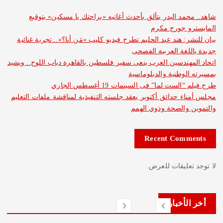
مد البدر يتألق بأحدث أغانيه «براحتك يا مسكين» بتوقيع
و جورج مكرم
: هند عبد الحليم تطرح فيديو كليب «مَن أنا؟».. تجربة غنائية
لغة العربية الفصحى
هندسين العرب ينعى سفير فلسطين بالقاهرة دياب اللوح.. ويشيد
لوطنية والدبلوماسية
ست لما” فى السينمات 19 أغسطس الجاري
ء حدائق أكتوبر يعقد جلسته التنفيذية لمناقشة ملفات التعليم
والصحة وذوي الهمم
Recent Com
عليقات للعرض.
لأخبار