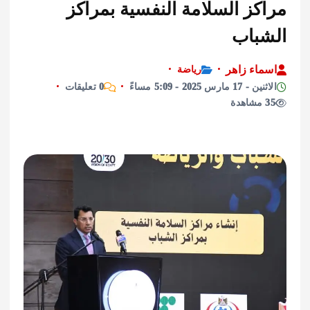
كز السلامة النفسية بمراكز
باب
اء زاهر
رياضة
رس 2025 - 5:09 مساءً
0 تعليقات