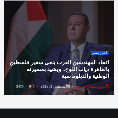
 مصر
فن وثق
د المهندسين العرب ينعى سفير فلسطين
اهرة دياب اللوح.. ويشيد بمسيرته
نية والدبلوماسية
أغسط
رمضان حلمي
من
ر
أغسطس 9, 2026
0
34