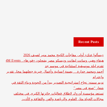
Recent 
نك» أولى مفاجآت الكينج محمد منير لصيف 2026
هيفاء وهبي وسانت ليفانت وديسكو مصر يشعلون «فورها».. 4M Events
 موسيقية استثنائية في موسم جد
د حدارة… بصمة إنسانية وأعمال خيرية جعلتهما محل تقدير
: نجاح استراتيجية التصدير يبدأ من الجودة وبناء الثقة في
ع في مصر”
سة أوروك لاطلاق فعاليات جائزتها الكبرى في مختلف
حياة مثل العلوم والرياضة والفن والثقافة و الأدب.