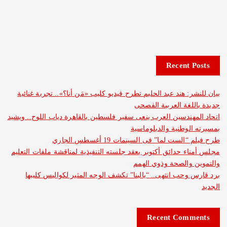
Recent 
: هند عبد الحليم تطرح فيديو كليب «مَن أنا؟».. تجربة غنائية
لغة العربية الفصحى
هندسين العرب ينعى سفير فلسطين بالقاهرة دياب اللوح.. ويشيد
لوطنية والدبلوماسية
ست لما” فى السينمات 19 أغسطس الجاري
ء حدائق أكتوبر يعقد جلسته التنفيذية لمناقشة ملفات التعليم
والصحة وذوي الهمم
وحب انتهى.. “يالينا” تكشف الوجه المثير لكواليس كليبها
Recent Com