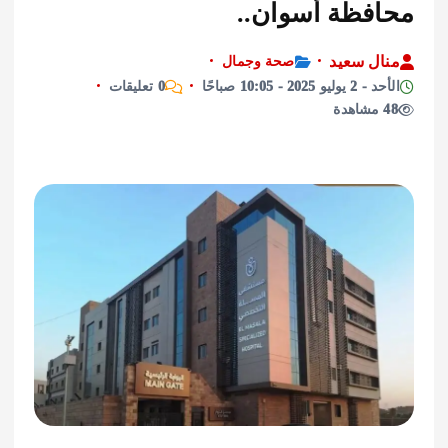
فظة أسوان..
ل سعيد
صحة وجمال
202 - 10:05 صباحًا
0 تعليقات