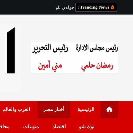
Trending News:
ج
و
ل
د
ن
ت
ا
و
ن
ت
ب
د
أ
أ
ع
رئيس مجلس الإدارة: 
الرئيسية
أخبار مصر
العرب والعالم
توك شو
اقتصاد
منوعات
محاف