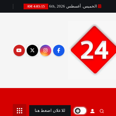
الخميس. أغسطس 6th, 2026
4:03:16 AM
رير:مني أمين
للاعلان اضغط هنا