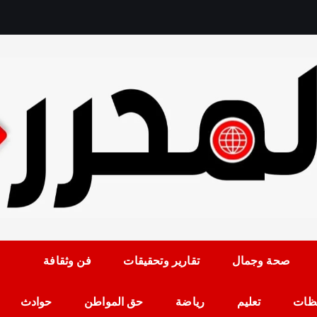
رمضان حلمي رئيس التح
صحة وجمال
تقارير وتحقيقات
فن وثقافة
ظات
تعليم
رياضة
حق المواطن
حوادث