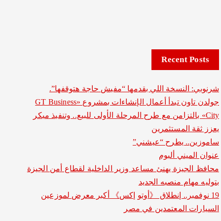
Recent Posts
شرنوبي: النسخة اللي بقدمها “مفيش حاجة هتوقفها”.
جولدن تاون تبدأ أعمال الإنشاءات بمشروع «GT Business
City» بالتزامن مع طرح المرحلة الأولى للبيع.. وتنفيذ مبكر
يعزز ثقة المستثمرين
ساموزين.. يطرح “عيشني”
عنوان الميني ألبوم
محافظ الجيزة يهنئ مساعد وزير الداخلية لقطاع أمن الجيزة
بتوليه مهام منصبه الجديد
19 نوفمبر.. إنطلاق 《أوتو إكس》 أكبر معرض لموزعين
السيارات المعتمدين في مصر