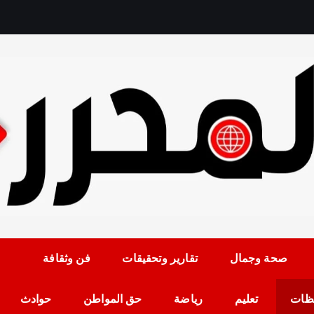
رمضان حلمي رئيس التح
صحة وجمال
تقارير وتحقيقات
فن وثقافة
ظات
تعليم
رياضة
حق المواطن
حوادث