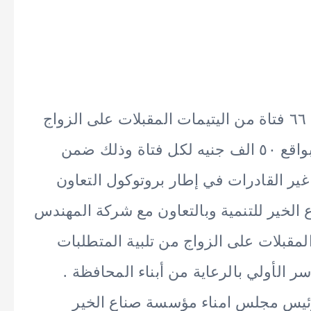
سلم المهندس عادل النجار محافظ الجيزة ٦٦ فتاة من اليتيمات المقبلات على الزواج
منح مالية بقيمة ٣ مليون و ٣٠٠ الف جنيه بواقع ٥٠ الف جنيه لكل فتاة وذلك ضمن
غير القادرات في إطار بروتوكول التعاون
الخير للتنمية وبالتعاون مع شركة المهندس
لمقبلات على الزواج من تلبية المتطلبات
سر الأولي بالرعاية من أبناء المحافظة .
يس مجلس امناء مؤسسة صناع الخير