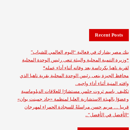
Recent Posts
بنك مصر يشارك في فعالية “اليوم العالمي للشباب”
*وزيرة التنمية المحلية والبيئة تنعى رئيس الوحدة المحلية
لقرية ناهيا بكرداسة بعد وفاته أثناء أداء عمله*
محافظ الجيزة ينعى رئيس الوحدة المحلية بقرية ناهيا الذي
وافته المنية أثناء أداء واجبه..
تكليف باسم ثروت حلمي مستشارًا للعلاقات الدبلوماسية
وعضوًا بالهيئة الاستشارية العليا لمنظمة «جاد جمينت يوإن»
قريبا … مريم حسن مراسلةً للسجادة الحمراء لمهرجان
“الأفضل في الأفضل”..