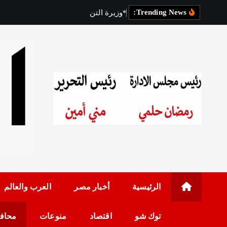
Trending News:
*
و
ز
ي
ر
ة
ا
ل
ت
ن
م
ي
ة
ا
ل
م
ح
ل
رئيس مجلس الإدارة: 
الرئيسية
أخبار مصر
العرب والعالم
توك شو
اقتصاد
منوعات
محاف