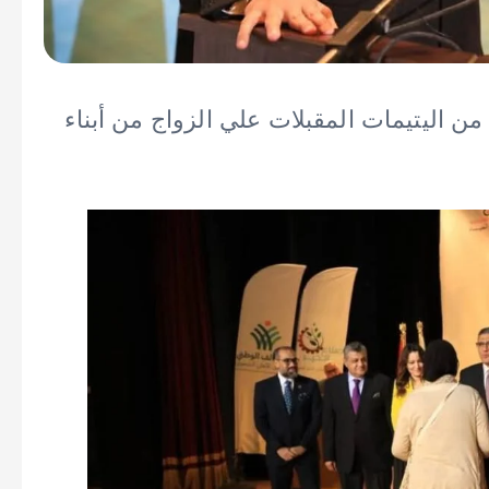
يزة يسلم منح مالية لــ ٦٦ فتاه من اليتيمات المقبلات علي الزواج من أبناء