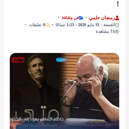
ان حلمي
فن وثقافة
ايو 2026 - 1:23 صباحًا
0 تعليقات