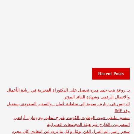
Recent 
نت حمد ميره تحصل على الدكتوراة الفخرية في ريادة الأعمال
الرقمي وشهادة القائد المؤثر
 زيارة رسمية إلى سلطنة عُمان.. والسفير السعودي يستقبل
ى «بيت الوطن» بالكويت يقترح تنظيم بيع وتنازل أراضي
بالخارج عبر هيئة المجتمعات العمرانية
 لم أعتزل الفن يومًا، وكل ما تردد عن ابتعادي كان مجرد