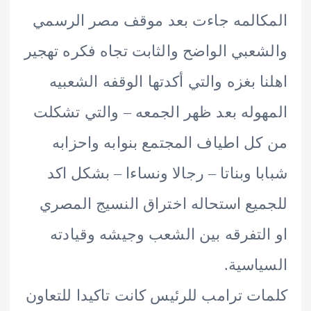
المه جاءت بعد موقف مصر الرسمي
عبي الواضح والثابت تجاه فكره تهجير
ا بغزه والتي أكدتها الوقفه الشعبيه
وله بعد ظهر الجمعه – والتي تشكلت
ل اطياف المجتمع بنوابه واحزابه
ا وبناتا – رجالا ونساءا – بشكل اكد
يع استحاله اختراق النسيج المصري
لتفرقه بين الشعب وجيشه وقيادته
اسية.
ت ترامب للرئيس كانت تاكيدا للتعاون