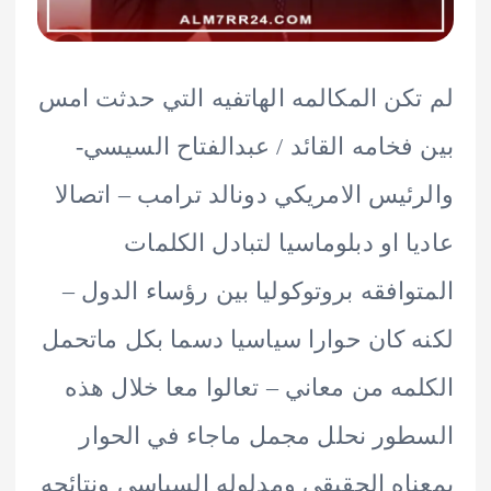
كن المكالمه الهاتفيه التي حدثت امس
فخامه القائد / عبدالفتاح السيسي-
ئيس الامريكي دونالد ترامب – اتصالا
ا او دبلوماسيا لتبادل الكلمات
وافقه بروتوكوليا بين رؤساء الدول –
 كان حوارا سياسيا دسما بكل ماتحمل
مه من معاني – تعالوا معا خلال هذه
ور نحلل مجمل ماجاء في الحوار
اه الحقيقي ومدلوله السياسي ونتائجه