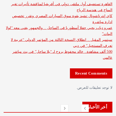
ستضيف أول ملتقى دولي في أفريقيا لمناقشة تأثيرات تغير
 هندسة الرياح
ناشونال تشيد بقوة سوق السيارات المصري وتقرر تخصيص
شرة
 يحيي حفلا أسطوريا في الساحل .. والجمهور يغني معه “لولا
قبل .. انطلاق النسخة الثالثة من المؤتمر الدولي “عربية لا
ستحيل” في دبي
ف مشاهدة.. خالد محفوظ يروج لـ “يلا ساحل” في بث مباشر
Recent Com
عليقات للعرض.
لأخبار