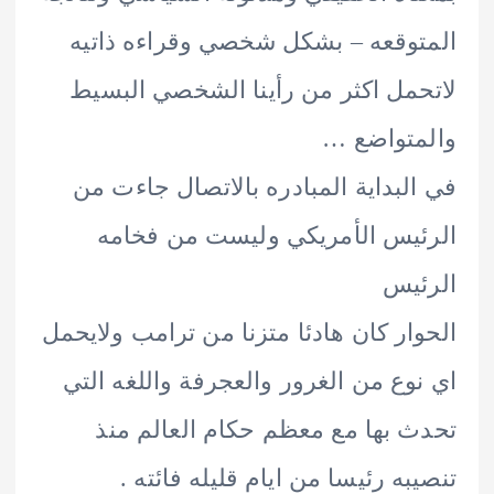
وقعه – بشكل شخصي وقراءه ذاتيه
مل اكثر من رأينا الشخصي البسيط
تواضع …
لبداية المبادره بالاتصال جاءت من
يس الأمريكي وليست من فخامه
يس
ار كان هادئا متزنا من ترامب ولايحمل
وع من الغرور والعجرفة واللغه التي
 بها مع معظم حكام العالم منذ
به رئيسا من ايام قليله فائته .