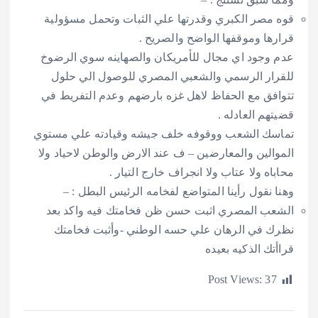
صر الكبري وقدرتها علي الثبات وتحمل مسؤولية
ا وموقفها الواضح والصريح .
جود اي مجال للأمريكان والصهاينه سوي الرضوخ
ر الرسمي والشعبي المصري للوصول الي حلول
ق مع الحفاظ لاهل غزه بارضهم وعدم التفريط في
 العادله .
 الشعب ووقوفه خلف جيشه وقيادته علي مستوي
لين والمعارضين – ف عند الارض والوطن لاحياد ولا
 ولا عتاب ولا انجراف خارج التيار .
قول رأينا المتواضع لفخامه الرئيس البطل : –
 المصري اثبت حسن ظن فخامتك فيه واكد بعد
في الرهان علي حسه الوطني -وأثبت فخامتك
 الذكيه بعيده
Post Views: