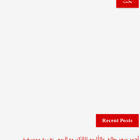
ح
ث
ع
ن
:
Recent Posts
أحمد سعد يطلق «الألبوم الإلكترو» اليوم.. تجربة موسيقية