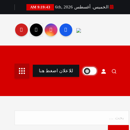
الخميس. أغسطس 6th, 2026
9:19:44 AM
رير:مني أمين
للاعلان اضغط هنا
ا
ل
ب