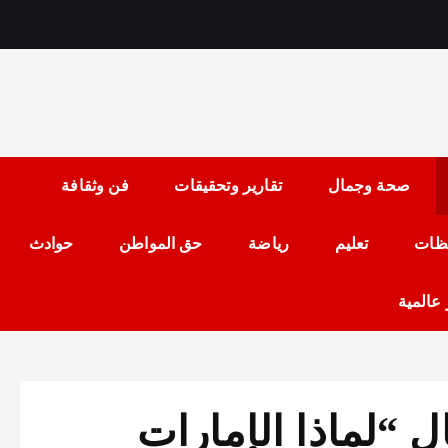
رمضان حلمي رئيس التح
صحة وجمال
تقارير وتحقيقات
فن وثقافة
ظات
تعليم
رياضة
حق المواطن
حوادث
 عالمية
ل “لماذا الإمارات