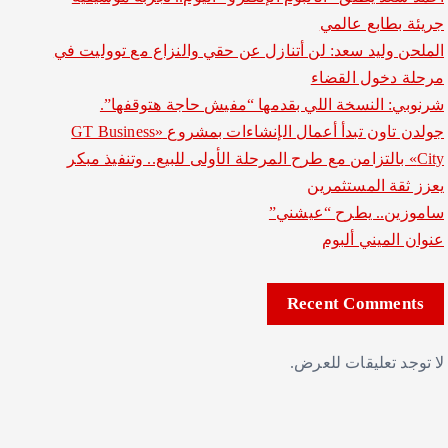
جريئة بطابع عالمي
الملحن وليد سعد: لن أتنازل عن حقي والنزاع مع تووليت في
مرحلة دخول القضاء
شرنوبي: النسخة اللي بقدمها “مفيش حاجة هتوقفها”.
جولدن تاون تبدأ أعمال الإنشاءات بمشروع «GT Business
City» بالتزامن مع طرح المرحلة الأولى للبيع.. وتنفيذ مبكر
يعزز ثقة المستثمرين
ساموزين.. يطرح “عيشني”
عنوان الميني ألبوم
Recent Comments
لا توجد تعليقات للعرض.