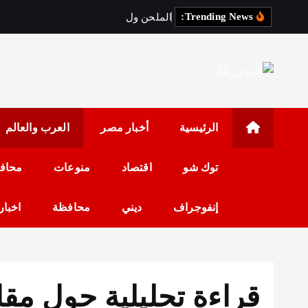
Trending News:
ا
ل
م
ل
ح
ن
و
ل
ي
د
س
ع
د
رئيس مجلس الإدارة: 
الرئيسية
أخبار مصر
العرب والعالم
توك شو
اقتصاد
منوعات
محاف
إنفوجراف
ديني
محافظة
اخبار
قراءة تحليلية حول مقا