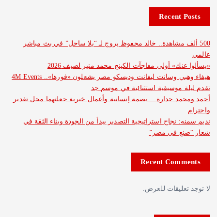
Recent 
ف مشاهدة.. خالد محفوظ يروج لـ “يلا ساحل” في بث مباشر
نك» أولى مفاجآت الكينج محمد منير لصيف 2026
هيفاء وهبي وسانت ليفانت وديسكو مصر يشعلون «فورها».. 4M Events
 موسيقية استثنائية في موسم جد
د حدارة… بصمة إنسانية وأعمال خيرية جعلتهما محل تقدير
: نجاح استراتيجية التصدير يبدأ من الجودة وبناء الثقة في
ع في مصر”
Recent Com
عليقات للعرض.