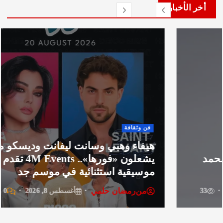
لأخبار
قافة
العرب 
ء وهبي وسانت ليفانت وديسكو مصر
يشعلون «فورها».. 4M Events تقدم ليلة
أحمد
قية استثنائية في موسم جد
خيرية
رمضان حلمي
من
ر
أغسطس 8, 2026
0
41