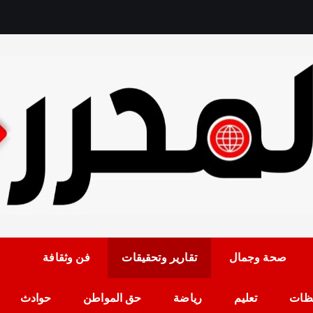
رمضان حلمي رئيس التح
صحة وجمال
تقارير وتحقيقات
فن وثقافة
ظات
تعليم
رياضة
حق المواطن
حوادث