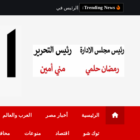
Trending News:
ا
ل
ر
ئ
ي
س
ف
ي
ز
ي
ا
ر
ة
ر
س
رئيس مجلس الإدارة: 
الرئيسية
أخبار مصر
العرب والعالم
توك شو
اقتصاد
منوعات
محاف