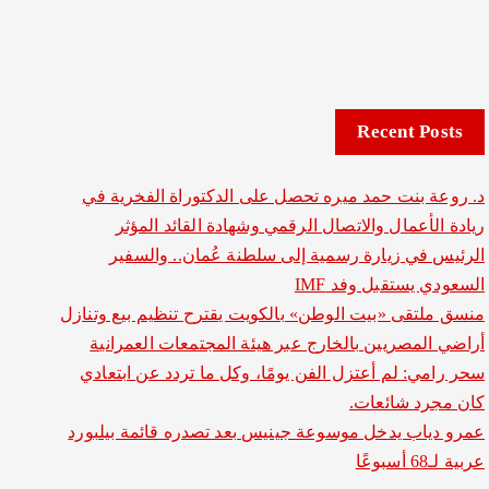
Recent Posts
د. روعة بنت حمد ميره تحصل على الدكتوراة الفخرية في
ريادة الأعمال والاتصال الرقمي وشهادة القائد المؤثر
الرئيس في زيارة رسمية إلى سلطنة عُمان.. والسفير
السعودي يستقبل وفد IMF
منسق ملتقى «بيت الوطن» بالكويت يقترح تنظيم بيع وتنازل
أراضي المصريين بالخارج عبر هيئة المجتمعات العمرانية
سحر رامي: لم أعتزل الفن يومًا، وكل ما تردد عن ابتعادي
كان مجرد شائعات.
عمرو دياب يدخل موسوعة جينيس بعد تصدره قائمة بيلبورد
عربية لـ68 أسبوعًا