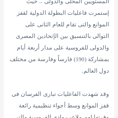
تويين المحلى والدولى .. حيث
رت فاعليات البطولة الدولية لقفز
انع والتى تقام للعام الثانى على
الى بالتنسيق بين الإتحادين المصرى
ولى للفروسية على مدار أربعة أيام
بمشاركة (190) فارساً وفارسة من مختلف
العالم.
شهدت الفاعليات تبارى الفرسان فى
الموانع وسط أجواء تنظيمية رائعة
ها لهم ملاعب وادى الفروسية والتى