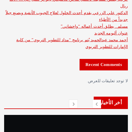
لي الزرعي يقدم أحدث الحلول لعلاج الجيوب الأنفية ويصنع جيلاً
الأطباء
طلق أحدث أعماله “واحشاني”
مه الجديد
 عبدالحميد يُتم برنامج “مداد للتطوير التربوي” من كلية
للتطوير التربوي
Recent Com
عليقات للعرض.
لأخبار