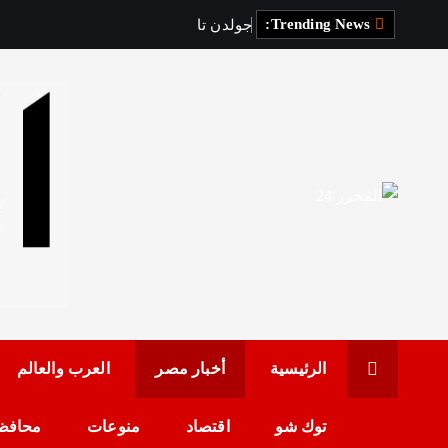
Trending News:
ج
و
ل
د
ن
ت
ا
و
ن
ت
ب
د
رئيس مجلس الإدارة: 
الرئيسية
أخبار مصر
العرب والعالم
توك شو
اقتصاد
منوعات
محافظ