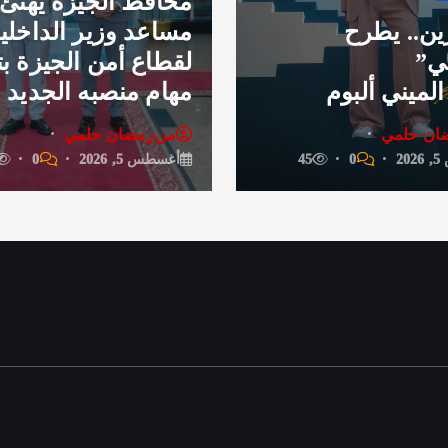
محافظ الجيزة يهنئ
19 ن
مساعد وزير الداخلية
إكس》 
لقطاع أمن الجيزة بتوليه
لموزعي
مهام منصبه الجديد
المعت
من
رمضان حلمي
من
رمض
أغسطس 5, 2026
0
23
أغسطس 5, 26