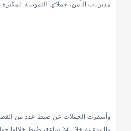
مديريات الأمن، حملاتها التموينية المكبرة 
وأسفرت الحملات عن ضبط عدد من القضايا
والمدعمة خلال 24 ساعة، ضُبط خلالها حوالى (13) طن دقيق (أبيض، بلدى مدعم).