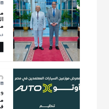
أ
مح
ال
من
قد
أ
مع
في