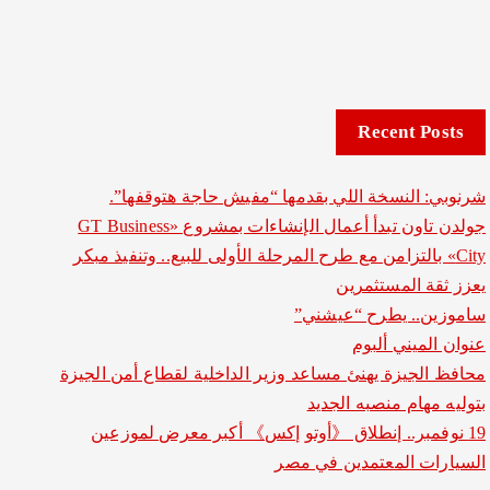
Recent Posts
شرنوبي: النسخة اللي بقدمها “مفيش حاجة هتوقفها”.
جولدن تاون تبدأ أعمال الإنشاءات بمشروع «GT Business
City» بالتزامن مع طرح المرحلة الأولى للبيع.. وتنفيذ مبكر
يعزز ثقة المستثمرين
ساموزين.. يطرح “عيشني”
عنوان الميني ألبوم
محافظ الجيزة يهنئ مساعد وزير الداخلية لقطاع أمن الجيزة
بتوليه مهام منصبه الجديد
19 نوفمبر.. إنطلاق 《أوتو إكس》 أكبر معرض لموزعين
السيارات المعتمدين في مصر