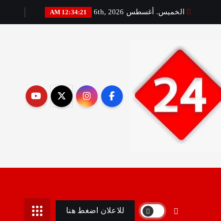
الخميس. أغسطس 6th, 2026
12:34:22 AM
رير:مني أمين
للاعلان اضغط هنا