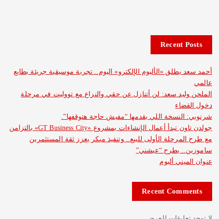
Recent 
يطلق «الألبوم الإلكترو» اليوم.. تجربة موسيقية جريئة بطابع
يد سعد: لن أتنازل عن حقي والنزاع مع تووليت في مرحلة
ضاء
لنسخة اللي بقدمها “مفيش حاجة هتوقفها”.
جولدن تاون تبدأ أعمال الإنشاءات بمشروع «GT Business City» بالتزامن
مرحلة الأولى للبيع.. وتنفيذ مبكر يعزز ثقة المستثمرين
. يطرح “عيشني”
ني ألبوم
Recent Com
عليقات للعرض.