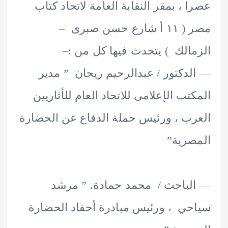
 ، بمقر النقابة العامة لاتحاد كتاب
مصر ( ١١ أ شارع حسن صبرى –
الك ) يتحدث فيها كل من :–
دكتور / عبدالرحيم ريحان ” مدير
تب الإعلامى للاتحاد العام للأثاريين
ب ، ورئيس حملة الدفاع عن الحضارة
رية”
باحث / محمد حمادة. ” مرشد
ي ، ورئيس مبادرة أحفاد الحضارة