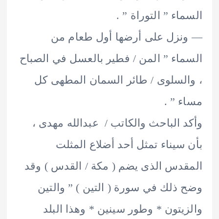
اء ” التوراة ” .
زل على أرضها أول طعام من
اء ” المن / فطير بالعسل في الصباح
لسلوى / طائر السمان المطهى كل
 ” .
 الباحث والكاتب / عبدالله مهدى ،
سيناء تمثل أحد أضلاع المثلت
دس الذى يضم ( مكة / القدس ) وقد
ذلك في سورة ( التين ) ” والتين
يتون * وطور سينين * وهذا البلد