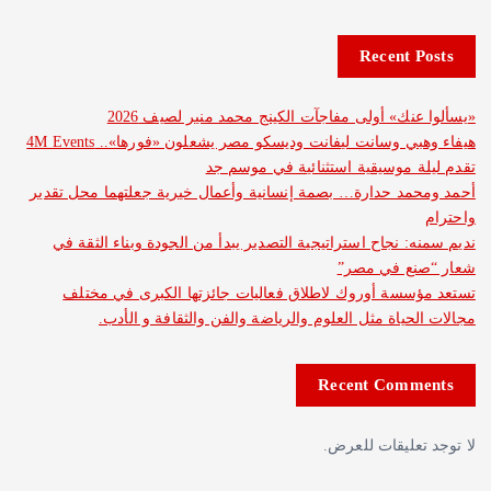
Recent 
نك» أولى مفاجآت الكينج محمد منير لصيف 2026
هيفاء وهبي وسانت ليفانت وديسكو مصر يشعلون «فورها».. 4M Events
 موسيقية استثنائية في موسم جد
د حدارة… بصمة إنسانية وأعمال خيرية جعلتهما محل تقدير
: نجاح استراتيجية التصدير يبدأ من الجودة وبناء الثقة في
ع في مصر”
سة أوروك لاطلاق فعاليات جائزتها الكبرى في مختلف
حياة مثل العلوم والرياضة والفن والثقافة و الأدب.
Recent Com
عليقات للعرض.