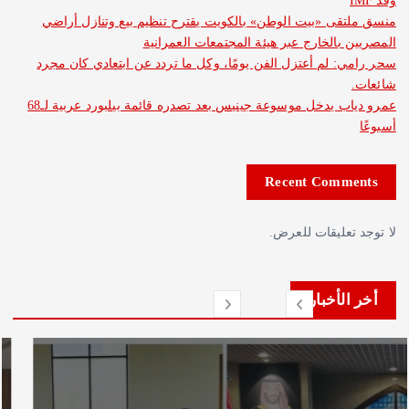
ى «بيت الوطن» بالكويت يقترح تنظيم بيع وتنازل أراضي
بالخارج عبر هيئة المجتمعات العمرانية
 لم أعتزل الفن يومًا، وكل ما تردد عن ابتعادي كان مجرد
عمرو دياب يدخل موسوعة جينيس بعد تصدره قائمة بيلبورد عربية لـ68
Recent Com
عليقات للعرض.
لأخبار