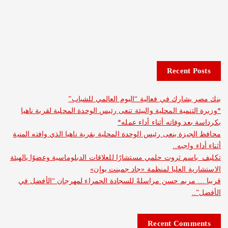
Recent 
شارك في فعالية “اليوم العالمي للشباب”
نمية المحلية والبيئة تنعى رئيس الوحدة المحلية لقرية ناهيا
د وفاته أثناء أداء عمله*
يزة ينعى رئيس الوحدة المحلية بقرية ناهيا الذي وافته المنية
واجبه..
م ثروت حلمي مستشارًا للعلاقات الدبلوماسية وعضوًا بالهيئة
ة العليا لمنظمة «جاد جمينت يوإن»
مريم حسن مراسلةً للسجادة الحمراء لمهرجان “الأفضل في
Recent Com