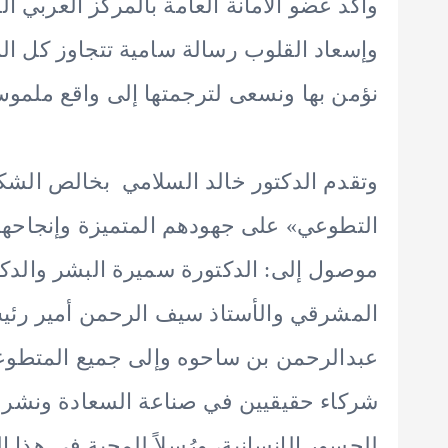
واكد عضو الامانة العامة بالمركز العربي ا
وإسعاد القلوب رسالة سامية تتجاوز كل ال
نؤمن بها ونسعى لترجمتها إلى واقع ملموس
وتقدم الدكتور خالد السلامي بخالص الشكر
التطوعي» على جهودهم المتميزة وإنجاحهم ل
موصول إلى: الدكتورة سميرة البشر والدكت
المشرقي والأستاذ سيف الرحمن أمير رئي
عبدالرحمن بن ساحوه وإلى جميع المتطوعي
شركاء حقيقيين في صناعة السعادة ونشر قيم 
للجسور الإنسانية، ورُسلاً للمحبة في هذا ال