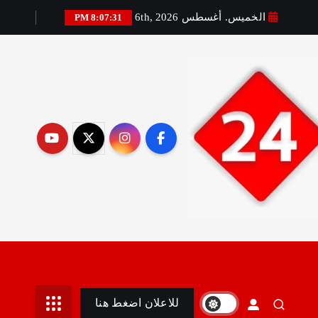
الخميس. أغسطس 6th, 2026
8:07:32 PM
رير:مني أمين
للاعلان اضغط هنا