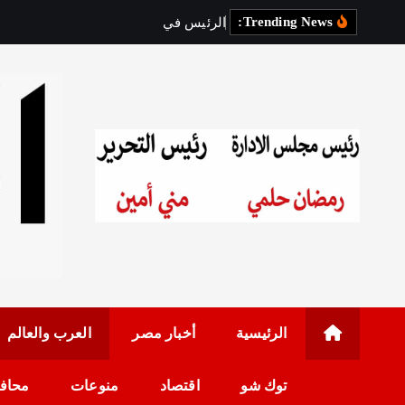
Trending News:
ا
ل
ر
ئ
ي
س
ف
ي
ز
ي
ا
ر
ة
ر
رئيس مجلس الإدارة: 
الرئيسية
أخبار مصر
العرب والعالم
توك شو
اقتصاد
منوعات
محاف