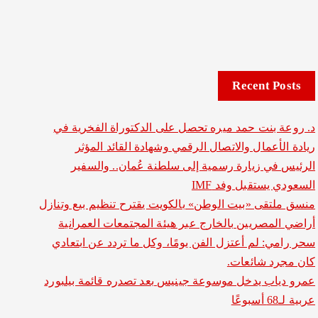
Recent Posts
د. روعة بنت حمد ميره تحصل على الدكتوراة الفخرية في
ريادة الأعمال والاتصال الرقمي وشهادة القائد المؤثر
الرئيس في زيارة رسمية إلى سلطنة عُمان.. والسفير
السعودي يستقبل وفد IMF
منسق ملتقى «بيت الوطن» بالكويت يقترح تنظيم بيع وتنازل
أراضي المصريين بالخارج عبر هيئة المجتمعات العمرانية
سحر رامي: لم أعتزل الفن يومًا، وكل ما تردد عن ابتعادي
كان مجرد شائعات.
عمرو دياب يدخل موسوعة جينيس بعد تصدره قائمة بيلبورد
عربية لـ68 أسبوعًا