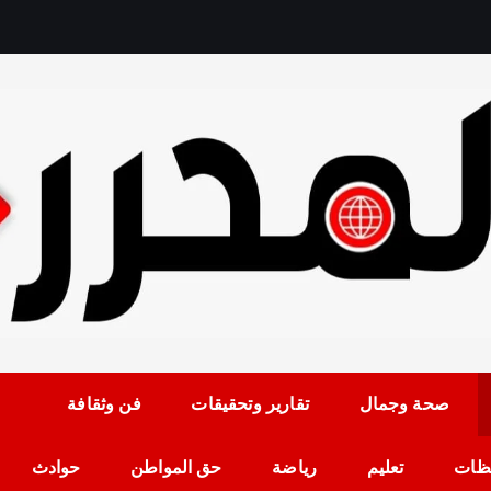
رمضان حلمي رئيس التح
صحة وجمال
تقارير وتحقيقات
فن وثقافة
ظات
تعليم
رياضة
حق المواطن
حوادث