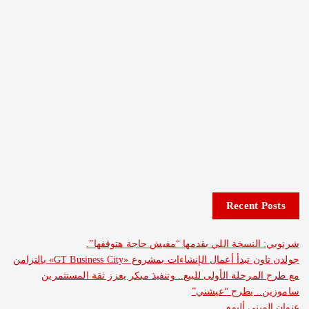
Recent 
لنسخة اللي بقدمها “مفيش حاجة هتوقفها”.
جولدن تاون تبدأ أعمال الإنشاءات بمشروع «GT Business City» بالتزامن
مرحلة الأولى للبيع.. وتنفيذ مبكر يعزز ثقة المستثمرين
. يطرح “عيشني”
ني ألبوم