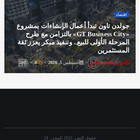
د
ن تاون تبدأ أعمال الإنشاءات بمشروع
فن وثق
«GT Business City» بالتزامن مع طرح
لة الأولى للبيع.. وتنفيذ مبكر يعزز ثقة
سامو
تثمرين
عنوان
رمضان حلمي
من
ر
أغسطس 5, 2026
0
29
حقوق النشر 2026 المحرر 24