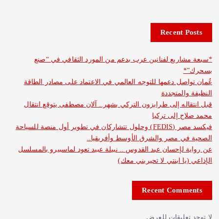
Recent 
ريع لفنانين عرب بدعم من المورد الثقافي في “صنع
صل دعمها للتوجه العالمي في الاعتماد على مصادر الطاقة
المتجددة
له إلى طرابزون التركي بشهر.. آلان مصطفى يتوقع انتقال
 إلى تركيا
فيكسد مصر (FEDIS) وحلول تتشاركان في تطوير أول منصة للسياحة
ي مصر والشرق الأوسط وأفريقيا..
لإحسان عبد القدوس .. نبيلة عبيد تعود لماسبيرو بالمسلسل
ا ابنتي لا تحيريني معك)
Recent Com
عليقات للعرض.