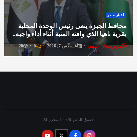
أخبار
 مصر
تكلي
ظ الجيزة ينعى رئيس الوحدة المحلية
الدبل
 ناهيا الذي وافته المنية أثناء أداء واجبه..
لمنظ
رمضان حلمي
من
ر
أغسطس 7, 2026
0
20
حقوق النشر 2026 المحرر 24