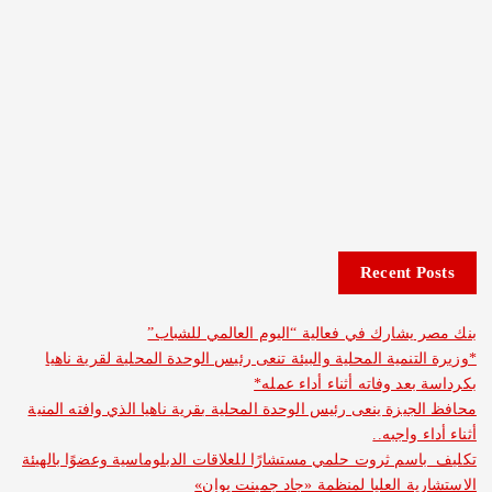
Recent 
شارك في فعالية “اليوم العالمي للشباب”
نمية المحلية والبيئة تنعى رئيس الوحدة المحلية لقرية ناهيا
د وفاته أثناء أداء عمله*
يزة ينعى رئيس الوحدة المحلية بقرية ناهيا الذي وافته المنية
واجبه..
م ثروت حلمي مستشارًا للعلاقات الدبلوماسية وعضوًا بالهيئة
ة العليا لمنظمة «جاد جمينت يوإن»