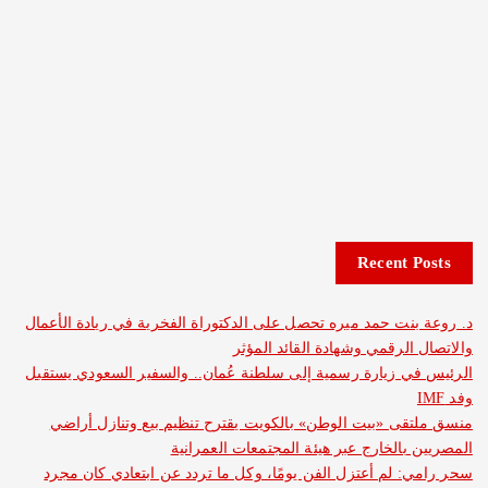
Recent 
نت حمد ميره تحصل على الدكتوراة الفخرية في ريادة الأعمال
الرقمي وشهادة القائد المؤثر
 زيارة رسمية إلى سلطنة عُمان.. والسفير السعودي يستقبل
ى «بيت الوطن» بالكويت يقترح تنظيم بيع وتنازل أراضي
بالخارج عبر هيئة المجتمعات العمرانية
 لم أعتزل الفن يومًا، وكل ما تردد عن ابتعادي كان مجرد