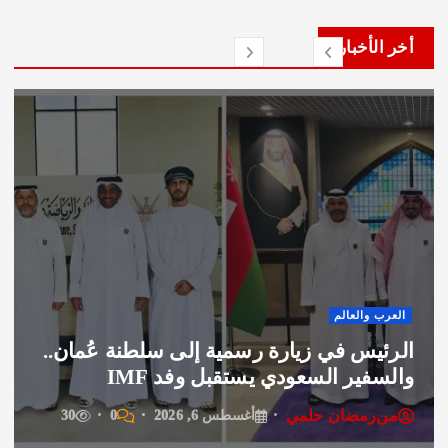
لأخبار
العرب 
 والعالم
منسق
يس في زيارة رسمية إلى سلطنة عُمان..
تنظيم
فير السعودي يستقبل وفد IMF
عبر ه
رمضان حلمي
من
ر
أغسطس 6, 2026
0
30