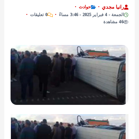
يا مجدي
حوادث
راير 2025 - 3:46 مساءً
0 تعليقات