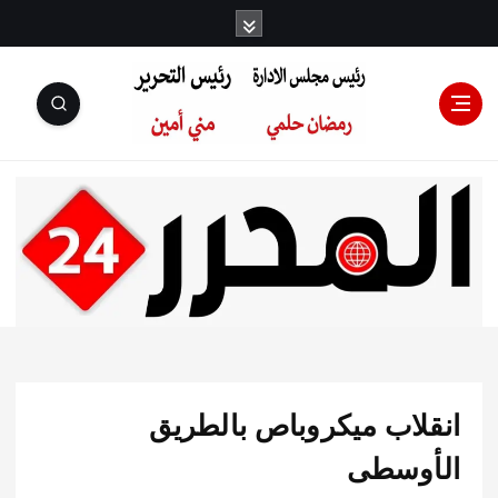
رئيس مجلس
الإدارة: رمضان
حلمي رئيس
لاب ميكروباص بالطريق
التحرير:مني أمين
وسطى