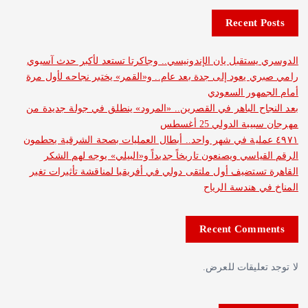
Recent 
ستقبل يان الإندونيسي.. وجاكرتا تستعد لأكبر حدث آسيوي
 يعود إلى جدة بعد عام.. و«القمر» يختبر نجاحه لأول مرة
هور السعودي
ح الباهر في القصرين.. «المرود» ينطلق في جولة جديدة من
 الدولي 25 أغسطس
 عملية في شهر واحد.. أبطال العمليات بصحة الشرقية يحطمون
ياسي ويصنعون تاريخاً جديداً و«البيلي» يوجه لهم الشكر
ستضيف أول ملتقى دولي في أفريقيا لمناقشة تأثيرات تغير
 هندسة الرياح
Recent Com
عليقات للعرض.