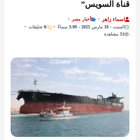
ة السويس”
اء زاهر
أخبار مصر
رس 2025 - 3:09 مساءً
0 تعليقات