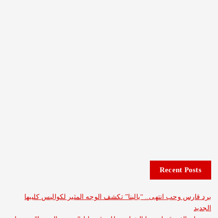
Recent 
وحب انتهى.. “يالينا” تكشف الوجه المثير لكواليس كليبها