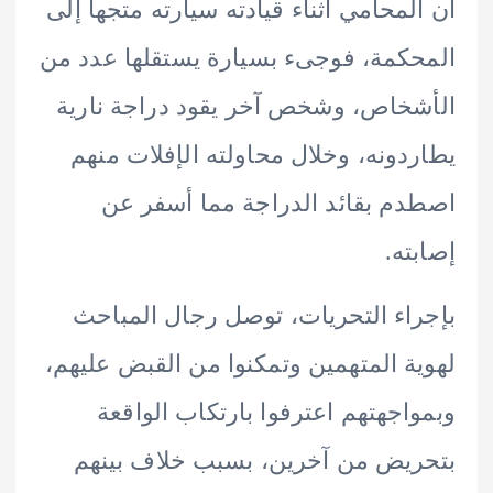
لمحامي أثناء قيادته سيارته متجها إلى
كمة، فوجىء بسيارة يستقلها عدد من
خاص، وشخص آخر يقود دراجة نارية
دونه، وخلال محاولته الإفلات منهم
م بقائد الدراجة مما أسفر عن
ته.
اء التحريات، توصل رجال المباحث
ة المتهمين وتمكنوا من القبض عليهم،
اجهتهم اعترفوا بارتكاب الواقعة
يض من آخرين، بسبب خلاف بينهم