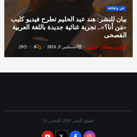
أخبار مصر
اتحاد المهندسين العرب ينعى سفير فلسطين
بالقاهرة دياب اللوح.. ويشيد بمسيرته
الوطنية والدبلوماسية
من
رمضان حلمي
أغسطس 9, 2026
0
44
حقوق النشر 2026 المحرر 24