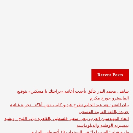
Recent 
مد البدر يتألق بأحدث أغانيه «براحتك يا مسكين» بتوقيع
و جورج مكرم
: هند عبد الحليم تطرح فيديو كليب «مَن أنا؟».. تجربة غنائية
لغة العربية الفصحى
هندسين العرب ينعى سفير فلسطين بالقاهرة دياب اللوح.. ويشيد
لوطنية والدبلوماسية
ست لما” فى السينمات 19 أغسطس الجاري