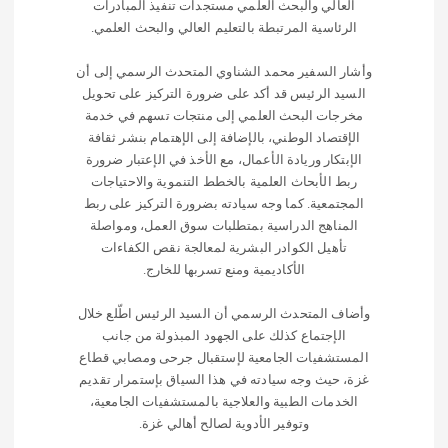
العالي والبحث العلمي مستجدات تنفيذ المبادرات
الرئاسية المرتبطة بالتعليم العالي والبحث العلمي.
وأشار السفير محمد الشناوي المتحدث الرسمي إلى أن
السيد الرئيس قد أكد على ضرورة التركيز على تحويل
مخرجات البحث العلمي إلى منتجات تسهم في خدمة
الإقتصاد الوطني، بالإضافة إلى الإهتمام بنشر ثقافة
الإبتكار وريادة الأعمال، مع الأخذ في الإعتبار ضرورة
ربط الأبحاث العلمية بالخطط التنموية والاحتياجات
المجتمعية. كما وجه سيادته بضرورة التركيز على ربط
المناهج الدراسية بمتطلبات سوق العمل، ومواصلة
تأهيل الكوادر البشرية لمعالجة نقص الكفاءات
الأكاديمية ومنع تسربها للخارج.
وأضاف المتحدث الرسمي أن السيد الرئيس اطّلع خلال
الإجتماع كذلك على الجهود المبذولة من جانب
المستشفيات الجامعية لإستقبال جرحى ومصابي قطاع
غزة، حيث وجه سيادته في هذا السياق بإستمرار تقديم
الخدمات الطبية والعلاجية بالمستشفيات الجامعية،
وتوفير الأدوية لصالح أهالي غزة.