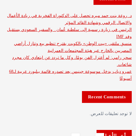
نت حمد ميره تحصل على الدكتوراة الفخرية في ريادة الأعمال
الرقمي وشهادة القائد المؤثر
 زيارة رسمية إلى سلطنة عُمان.. والسفير السعودي يستقبل
ى «بيت الوطن» بالكويت يقترح تنظيم بيع وتنازل أراضي
بالخارج عبر هيئة المجتمعات العمرانية
 لم أعتزل الفن يومًا، وكل ما تردد عن ابتعادي كان مجرد
عمرو دياب يدخل موسوعة جينيس بعد تصدره قائمة بيلبورد عربية لـ68
Recent Com
عليقات للعرض.